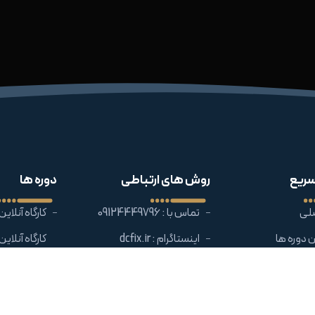
ریع
روش های ارتباطی
دوره ها
لی
تماس با : 09124449796
کارگاه آنلاین س
 دوره ها
اینستاگرام : dcfix.ir
کارگاه آنلاین
واقعی
ملاقات حضوری : بندرعباس
چهار راه خانه نان ساختمان
کارگاه آنلاین
ا
ضیافت طبقه دوم واحد 1
واقعی + سواپ 