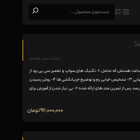
محمد سعید صمدی
در این دوره چه آموزش داده می شود؟ شامل 1 فصل کلی و 8 ساعت هستش که شامل: 1- تکنیک های سواپ و تعمیر سی پی یو، از
مدل های پایین (A8) تا مدل های بالا A14 2- تعویض رم به تنهایی 3- تشخیص خرابی رم و توضیح جریانکشی ها 4- روش رسیدن
به دمای استاندارد برای سواپ و ریبال سی پی یو 5- تسلط ۱۰۰ درصد پس از تمرین متد های ارائه شده 6- بی نیاز شدن از آموزش برای
96,000,000
تومان