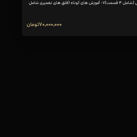
های تعمیراتی می باشد که (شامل 10 قسمت)6- ویدیو تکمیلی (شامل 4 قسمت)7- آموزش های کوتاه (قلق های تعمیری شامل
70,000,000
تومان