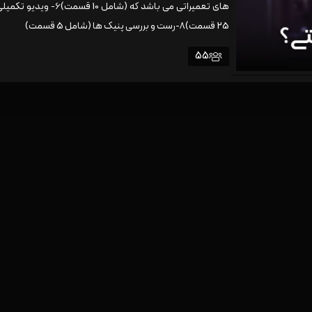
ا
25 قسمت)8-رست و بررسی پنیک ها (شامل 5 قسمت)
م
ت
55
ی
ا
ز
0
ر
ا
ی