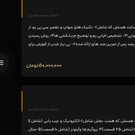
محمد سعید صمدی
در این دوره چه آموزش داده می شود؟شامل 1 فصل کلی و 8 ساعت هستش که شامل:1- تکنیک های سواپ و تعمیر سی پی یو، از
مدل های پایین (A8) تا مدل های بالا A142- تعویض رم به تنهایی3- تشخیص خرابی رم و توضیح جریانکشی ها4- روش رسیدن
به دمای استاندارد برای سواپ و ریبال سی پی یو5- تسلط ۱۰۰ درصد پس از تمرین متد های ارائه شده6- بی نیاز شدن از آموزش برای
50,000,000
تومان
محمد سعید صمدی
دوره کارگاه تعمیر کار واقعی,شامل 8 فصل کلی و 120 قسمت هستش که هشت بخش شامل:1-الکترونیک و عیب یابی (شامل 11
قسمت)۲-مدار های ایفون (شامل 21 قسمت)۳-سخت افزار ها (شامل 25 قسمت)۴-پروگرم ها و‌آیتونز (شامل 10 قسمت)۵-مثال