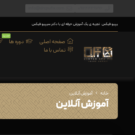
info@drcpufix.com
09124449796
دکتر سیپیو فیکس
تجربه ی یک آموزش حرفه ای با دکتر سیپیو فیکس
جدید
صفحه اصلی
دوره ها
تماس با ما
خانه
آموزش آنلاین
آموزش آنلاین