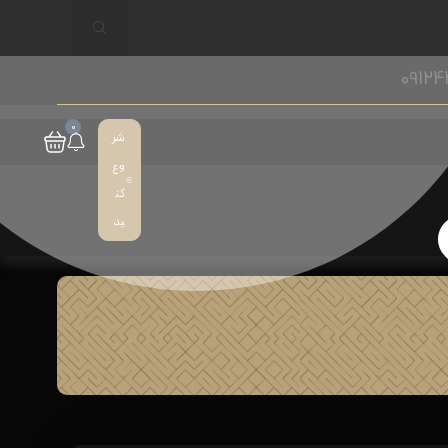
09124
0
شر
وع
کن
ید